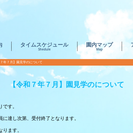
内
タイムスケジュール
園内マップ
Shedule
Map
７年７月】園見学のについて
【令和７年７月】園見学のについて
りです。
員に達し次第、受付終了となります。
なります。