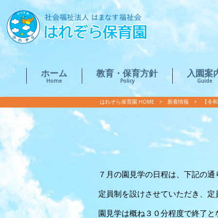
ホーム
教育・保育方針
入園案
Home
Policy
Guide
はれぞら保育園 HOME
>
新着情報
>
【令和
７月の園見学の日程は、下記の通
定員制を設けさせていただき、定
園見学は概ね３０分程度で終了と