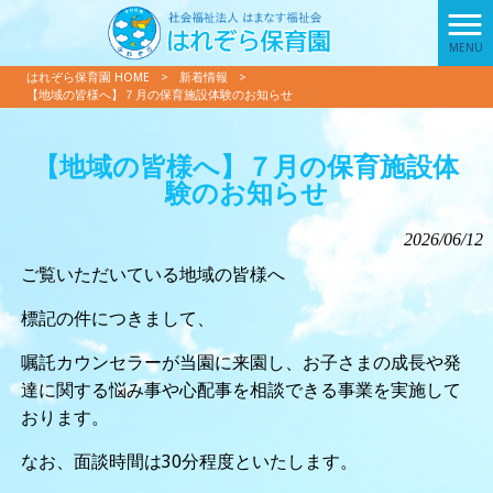
MENU
はれぞら保育園 HOME
>
新着情報
>
【地域の皆様へ】７月の保育施設体験のお知らせ
【地域の皆様へ】７月の保育施設体
験のお知らせ
2026/06/12
ご覧いただいている地域の皆様へ
標記の件につきまして、
嘱託カウンセラーが当園に来園し、お子さまの成長や発
達に関する悩み事や心配事を相談できる事業を実施して
おります。
なお、面談時間は30分程度といたします。