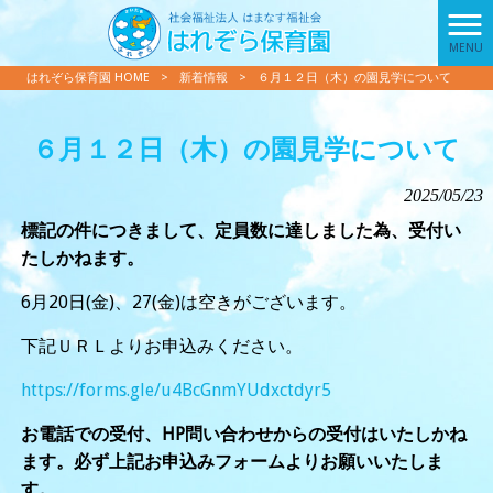
MENU
はれぞら保育園 HOME
>
新着情報
>
６月１２日（木）の園見学について
６月１２日（木）の園見学について
2025/05/23
標記の件につきまして、定員数に達しました為、受付い
たしかねます。
6月20日(金)、27(金)は空きがございます。
下記ＵＲＬよりお申込みください。
https://forms.gle/u4BcGnmYUdxctdyr5
お電話での受付、HP問い合わせからの受付はいたしかね
ます。必ず上記お申込みフォームよりお願いいたしま
す。