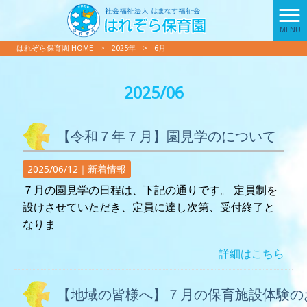
MENU
はれぞら保育園 HOME
>
2025年
>
6月
2025/06
【令和７年７月】園見学のについて
2025/06/12｜
新着情報
７月の園見学の日程は、下記の通りです。 定員制を
設けさせていただき、定員に達し次第、受付終了と
なりま
詳細はこちら
【地域の皆様へ】７月の保育施設体験の