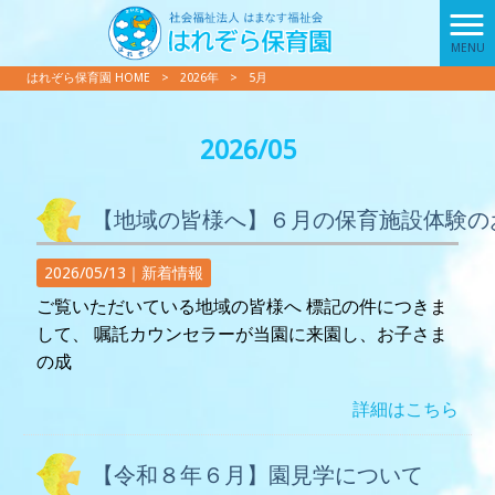
MENU
はれぞら保育園 HOME
>
2026年
>
5月
2026/05
【地域の皆様へ】６月の保育施設体験の
2026/05/13｜
新着情報
ご覧いただいている地域の皆様へ 標記の件につきま
して、 嘱託カウンセラーが当園に来園し、お子さま
の成
詳細はこちら
【令和８年６月】園見学について