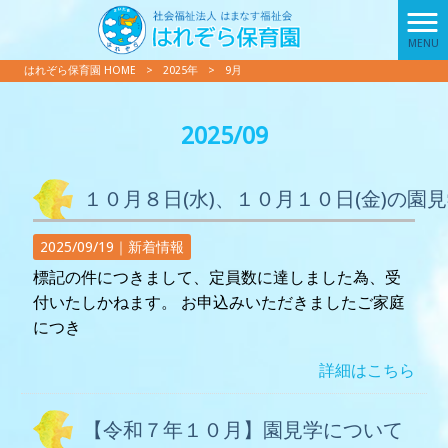
MENU
はれぞら保育園 HOME
>
2025年
>
9月
2025/09
１０月８日(水)、１０月１０日(金)の園
2025/09/19｜
新着情報
標記の件につきまして、定員数に達しました為、受
付いたしかねます。 お申込みいただきましたご家庭
につき
詳細はこちら
【令和７年１０月】園見学について