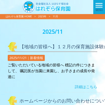
MENU
はれぞら保育園 HOME
>
2025年
>
11月
2025/11
【地域の皆様へ】１２月の保育施設体験
2025/11/21｜
新着情報
ご覧いただいている地域の皆様へ 標記の件につきま
して、 嘱託医が当園に来園し、お子さまの成長や発
達に
詳細はこちら
ホームページからのお問い合わせについ