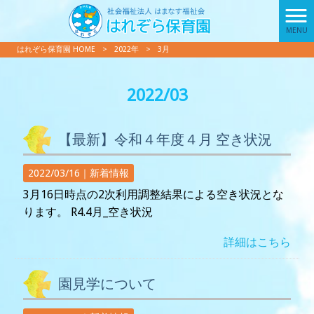
MENU
はれぞら保育園 HOME
>
2022年
>
3月
2022/03
【最新】令和４年度４月 空き状況
2022/03/16｜
新着情報
3月16日時点の2次利用調整結果による空き状況とな
ります。 R4.4月_空き状況
詳細はこちら
園見学について